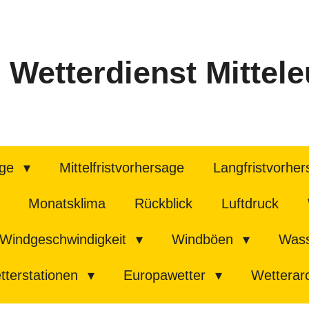
Wetterdienst Mittel
age
Mittelfristvorhersage
Langfristvorhe
Monatsklima
Rückblick
Luftdruck
Windgeschwindigkeit
Windböen
Wass
tterstationen
Europawetter
Wetterar