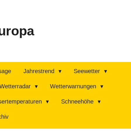
europa
rsage
Jahrestrend
Seewetter
Wetterradar
Wetterwarnungen
ertemperaturen
Schneehöhe
chiv